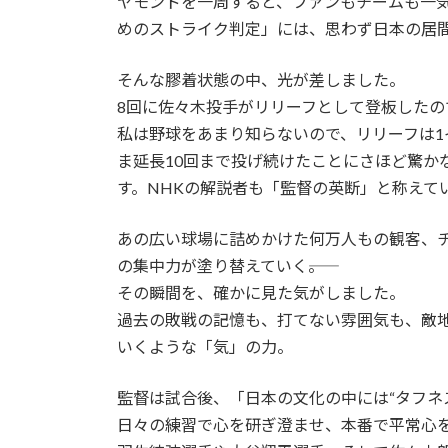
ヤモンドを一周すると、ファンもチームも一
めのストライク判定」には、思わず日本の居
そんな膠着状態の中、光が差しました。
8回に佐々木投手がリリーフとして登板したの
私は野球をあまり知らないので、リリーフは
ま延長10回まで投げ続けたことにさほど驚か
す。NHKの解説者も「監督の英断」と称えて
あの広い球場に詰めかけた何万人もの観客、
の集中力が塗り替えていく――。
その瞬間を、確かに見た気がしました。
過去の敗戦の記憶も、打てない雰囲気も、敵
いくような「気」の力。
監督は試合後、「日本の文化の中には“タフネ
日々の練習で心を研ぎ澄ませ、本番で平常心