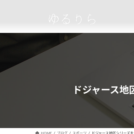
コ
ナ
ン
ビ
テ
ゲ
ン
ー
ツ
シ
へ
ョ
ス
ン
キ
に
ッ
移
プ
動
ドジャース地
HOME
ブログ
スポーツ
ドジャース地区シリーズ