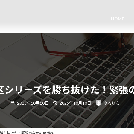
HOME
区シリーズを勝ち抜けた！緊張
最
2025年10月10日
2025年10月10日
ゆるりら
終
更
新
日
時
:
を勝ち抜けた！緊張のなかの幕切れ