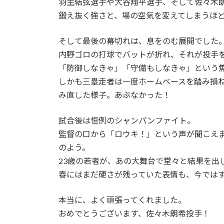
羽生結弦選手や大谷翔平選手、そして佐々木
鍛え抜く強さと、場の空気を変えてしまうほ
そして最後の幕切れは、息をのむ展開でした
内野ゴロの打球でバットが折れ、それが投手
「防御しなきゃ」「守備もしなきゃ」という
しかも三塁走者は一度ホームベースを踏み損
み直した様子。――あぶなかった！
試合後は恒例のシャンパンファイト。
監督の口から「ロウキ！」という声が聞こえ
のよう。
23歳の若者が、あの大舞台で堂々と結果を出
春にはまだ硬さが残っていた表情も、今では
本当に、よく頑張ってくれました。
おめでとうございます、佐々木朗希投手！