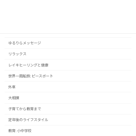
スポーツ
ドラマ・映画
メンタルヘルス
ゆるりらメッセージ
リラックス
レイキヒーリングと健康
世界一周船旅: ピースボート
外車
大相撲
子育てから教育まで
定年後のライフスタイル
教育: 小中学校