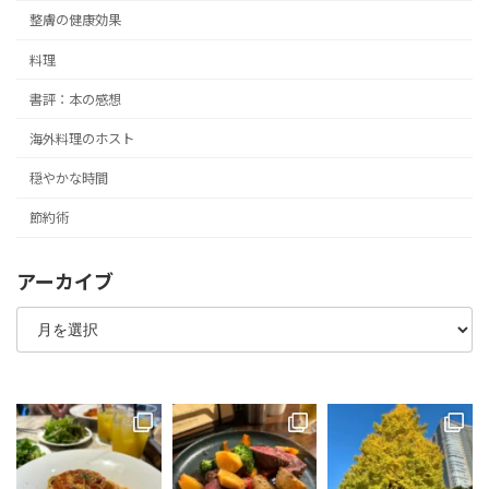
整膚の健康効果
料理
書評：本の感想
海外料理のホスト
穏やかな時間
節約術
アーカイブ
ア
ー
カ
イ
ブ