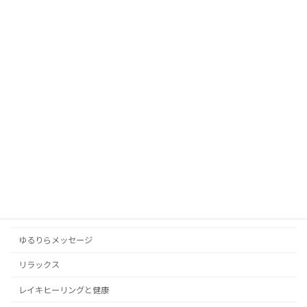
良かったら遊びに来てください ^^
カテゴリー
アンガーマネジメントと心の平穏
お知らせ
スポーツ
ドラマ・映画
メンタルヘルス
ゆるりらメッセージ
リラックス
レイキヒーリングと健康