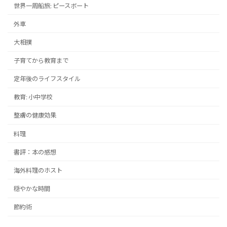
世界一周船旅: ピースボート
外車
大相撲
子育てから教育まで
定年後のライフスタイル
教育: 小中学校
整膚の健康効果
料理
書評：本の感想
海外料理のホスト
穏やかな時間
節約術