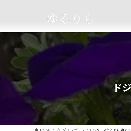
コ
ナ
ン
ビ
テ
ゲ
ン
ー
ツ
シ
へ
ョ
ス
ン
キ
に
ッ
移
プ
動
ド
HOME
ブログ
スポーツ
ドジャースとともに始ま