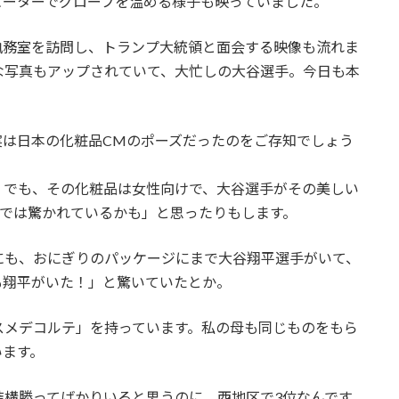
ヒーターでグローブを温める様子も映っていました。
執務室を訪問し、トランプ大統領と面会する映像も流れま
な写真もアップされていて、大忙しの大谷選手。今日も本
実は日本の化粧品CMのポーズだったのをご存知でしょう
。でも、その化粧品は女性向けで、大谷選手がその美しい
界では驚かれているかも」と思ったりもします。
にも、おにぎりのパッケージにまで大谷翔平選手がいて、
も翔平がいた！」と驚いていたとか。
スメデコルテ」を持っています。私の母も同じものをもら
います。
結構勝ってばかりいると思うのに、西地区で3位なんです