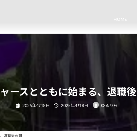
HOME
ジャースとともに始まる、退職後
最
2025年4月8日
2025年4月8日
ゆるりら
終
更
新
日
時
:
る、退職後の朝