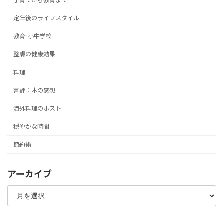
子育てから教育まで
定年後のライフスタイル
教育: 小中学校
整膚の健康効果
料理
書評：本の感想
海外料理のホスト
穏やかな時間
節約術
アーカイブ
ア
ー
カ
イ