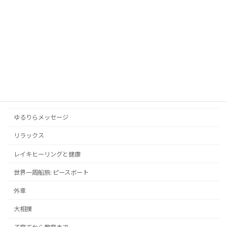
カテゴリー
アンガーマネジメントと心の平穏
お知らせ
スポーツ
ドラマ・映画
メンタルヘルス
ゆるりらメッセージ
リラックス
レイキヒーリングと健康
世界一周船旅: ピースボート
外車
大相撲