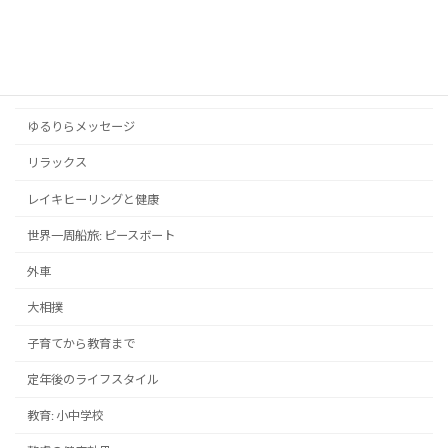
スポーツ
ドラマ・映画
メンタルヘルス
ゆるりらメッセージ
リラックス
レイキヒーリングと健康
世界一周船旅: ピースボート
外車
大相撲
子育てから教育まで
定年後のライフスタイル
教育: 小中学校