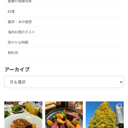
整膚の健康効果
料理
書評：本の感想
海外料理のホスト
穏やかな時間
節約術
アーカイブ
ア
ー
カ
イ
ブ