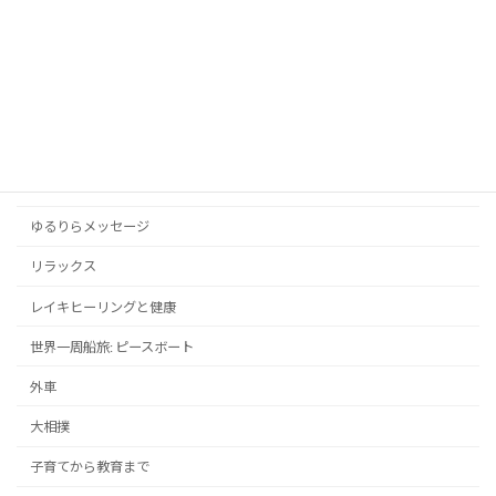
アンガーマネジメントと心の平穏
お知らせ
スポーツ
ドラマ・映画
メンタルヘルス
ゆるりらメッセージ
リラックス
レイキヒーリングと健康
世界一周船旅: ピースボート
外車
大相撲
子育てから教育まで