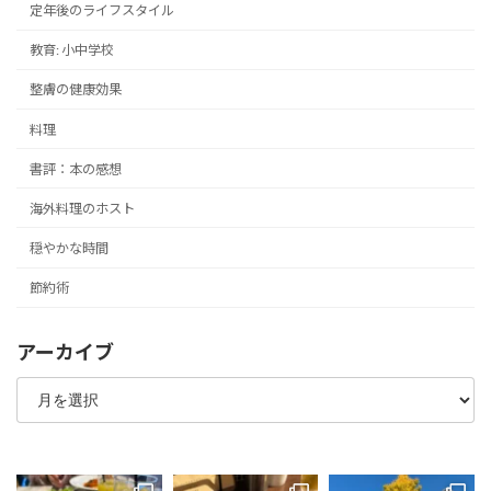
定年後のライフスタイル
教育: 小中学校
整膚の健康効果
料理
書評：本の感想
海外料理のホスト
穏やかな時間
節約術
アーカイブ
ア
ー
カ
イ
ブ