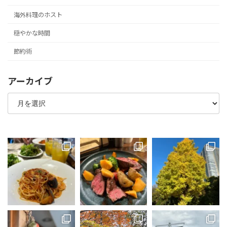
海外料理のホスト
穏やかな時間
節約術
アーカイブ
ア
ー
カ
イ
ブ