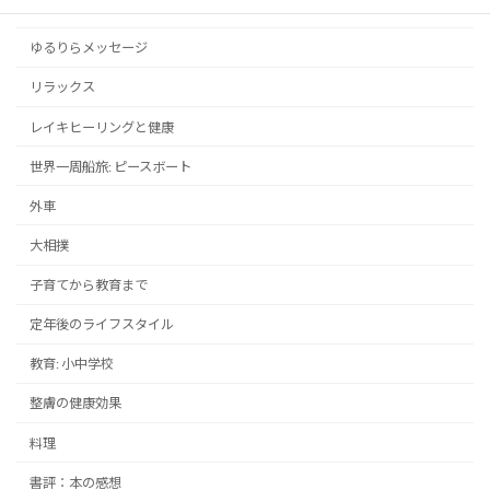
メンタルヘルス
ゆるりらメッセージ
リラックス
レイキヒーリングと健康
世界一周船旅: ピースボート
外車
大相撲
子育てから教育まで
定年後のライフスタイル
教育: 小中学校
整膚の健康効果
料理
書評：本の感想