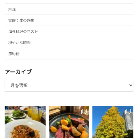
料理
書評：本の感想
海外料理のホスト
穏やかな時間
節約術
アーカイブ
ア
ー
カ
イ
ブ