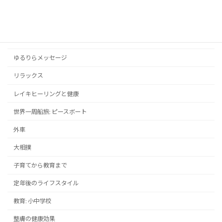
スポーツ
ドラマ・映画
メンタルヘルス
ゆるりらメッセージ
リラックス
レイキヒーリングと健康
世界一周船旅: ピースボート
外車
大相撲
子育てから教育まで
定年後のライフスタイル
教育: 小中学校
整膚の健康効果