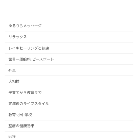
ドラマ・映画
メンタルヘルス
ゆるりらメッセージ
リラックス
レイキヒーリングと健康
世界一周船旅: ピースボート
外車
大相撲
子育てから教育まで
定年後のライフスタイル
教育: 小中学校
整膚の健康効果
料理