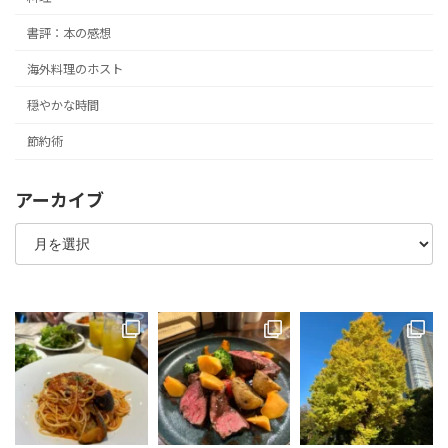
書評：本の感想
海外料理のホスト
穏やかな時間
節約術
アーカイブ
ア
ー
カ
イ
ブ