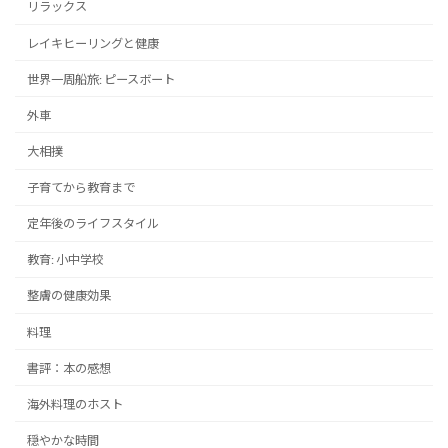
リラックス
レイキヒーリングと健康
世界一周船旅: ピースボート
外車
大相撲
子育てから教育まで
定年後のライフスタイル
教育: 小中学校
整膚の健康効果
料理
書評：本の感想
海外料理のホスト
穏やかな時間