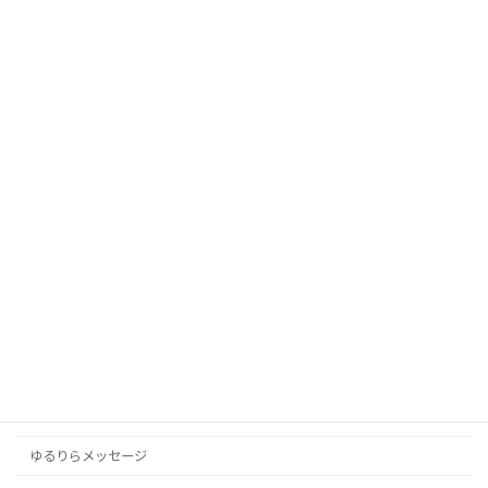
※広告掲載等は一切行っておりません。
良かったら遊びに来てください ^^
カテゴリー
アンガーマネジメントと心の平穏
お知らせ
スポーツ
ドラマ・映画
メンタルヘルス
ゆるりらメッセージ