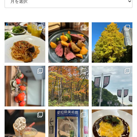
ー
カ
イ
ブ