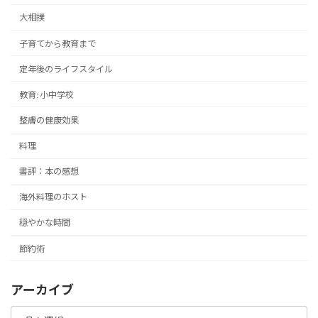
大相撲
子育てから教育まで
定年後のライフスタイル
教育: 小中学校
整膚の健康効果
料理
書評：本の感想
海外料理のホスト
穏やかな時間
節約術
アーカイブ
ア