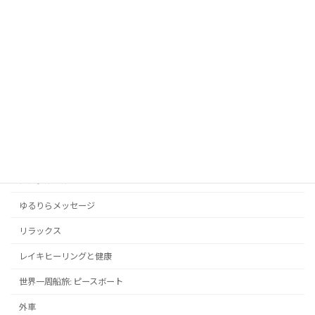
良かったら遊びに来てください ^^
カテゴリー
アンガーマネジメントと心の平穏
お知らせ
スポーツ
ドラマ・映画
メンタルヘルス
ゆるりらメッセージ
リラックス
レイキヒーリングと健康
世界一周船旅: ピースボート
外車