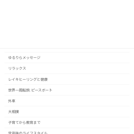
アンガーマネジメントと心の平穏
お知らせ
スポーツ
ドラマ・映画
メンタルヘルス
ゆるりらメッセージ
リラックス
レイキヒーリングと健康
世界一周船旅: ピースボート
外車
大相撲
子育てから教育まで
定年後のライフスタイル